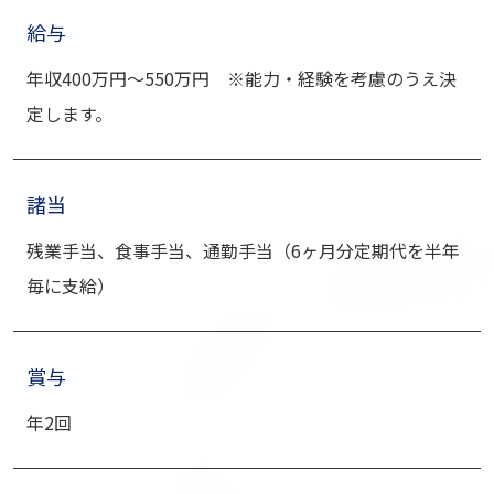
給与
年収400万円〜550万円 ※能⼒・経験を考慮のうえ決
定します。
諸当
残業⼿当、⾷事⼿当、通勤⼿当（6ヶ⽉分定期代を半年
毎に⽀給）
賞与
年2回